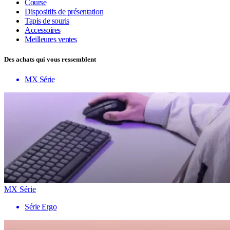
Course
Dispositifs de présentation
Tapis de souris
Accessoires
Meilleures ventes
Des achats qui vous ressemblent
MX Série
MX Série
Série Ergo