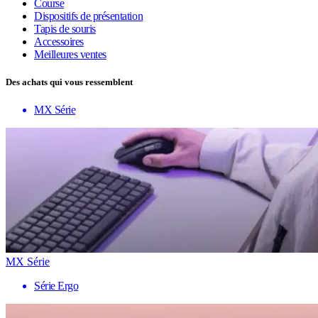
Course
Dispositifs de présentation
Tapis de souris
Accessoires
Meilleures ventes
Des achats qui vous ressemblent
MX Série
MX Série
Série Ergo