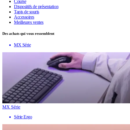
Course
Dispositifs de présentation
Tapis de souris
Accessoires
Meilleures ventes
Des achats qui vous ressemblent
MX Série
MX Série
Série Ergo