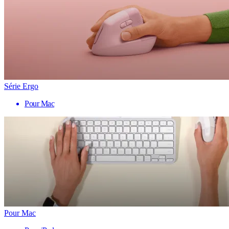
Série Ergo
Pour Mac
Pour Mac