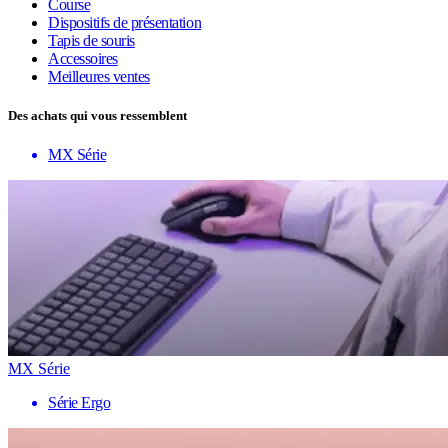
Course
Dispositifs de présentation
Tapis de souris
Accessoires
Meilleures ventes
Des achats qui vous ressemblent
MX Série
MX Série
Série Ergo