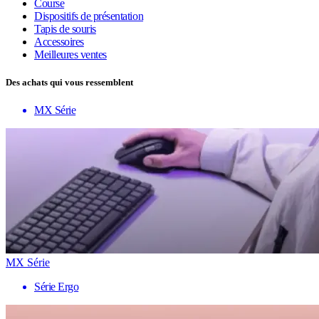
Course
Dispositifs de présentation
Tapis de souris
Accessoires
Meilleures ventes
Des achats qui vous ressemblent
MX Série
MX Série
Série Ergo