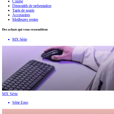
Course
Dispositifs de présentation
Tapis de souris
Accessoires
Meilleures ventes
Des achats qui vous ressemblent
MX Série
MX Série
Série Ergo