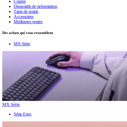
Course
Dispositifs de présentation
Tapis de souris
Accessoires
Meilleures ventes
Des achats qui vous ressemblent
MX Série
MX Série
Série Ergo