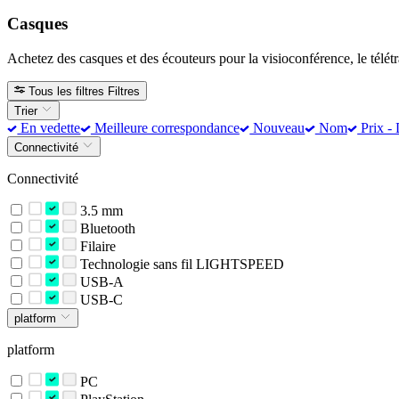
Casques
Achetez des casques et des écouteurs pour la visioconférence, le télétra
Tous les filtres
Filtres
Trier
En vedette
Meilleure correspondance
Nouveau
Nom
Prix - 
Connectivité
Connectivité
3.5 mm
Bluetooth
Filaire
Technologie sans fil LIGHTSPEED
USB-A
USB-C
platform
platform
PC