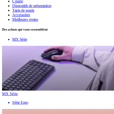
Course
Dispositifs de présentation
Tapis de souris
Accessoires
Meilleures ventes
Des achats qui vous ressemblent
MX Série
MX Série
Série Ergo