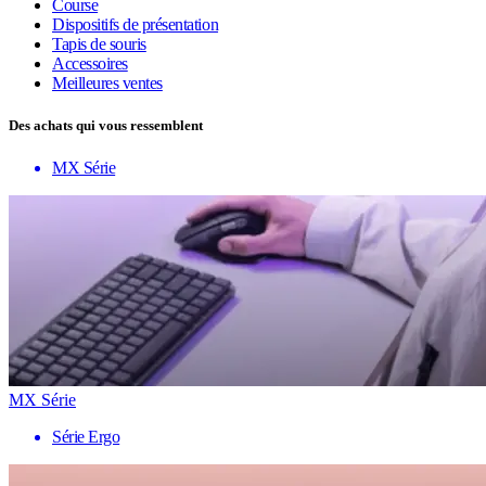
Course
Dispositifs de présentation
Tapis de souris
Accessoires
Meilleures ventes
Des achats qui vous ressemblent
MX Série
MX Série
Série Ergo