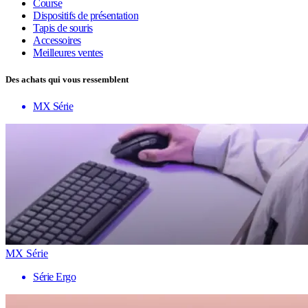
Course
Dispositifs de présentation
Tapis de souris
Accessoires
Meilleures ventes
Des achats qui vous ressemblent
MX Série
MX Série
Série Ergo