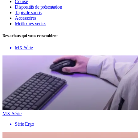
Course
Dispositifs de présentation
Tapis de souris
Accessoires
Meilleures ventes
Des achats qui vous ressemblent
MX Série
MX Série
Série Ergo