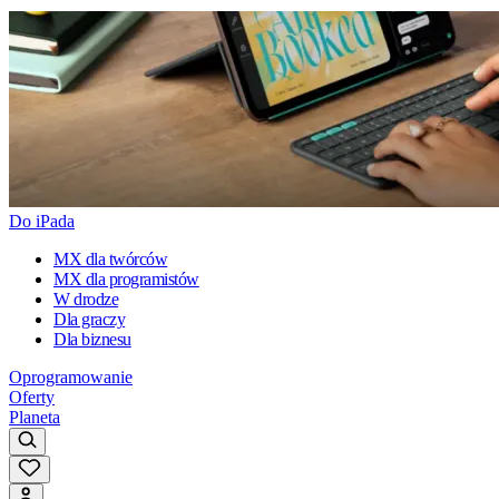
Do iPada
MX dla twórców
MX dla programistów
W drodze
Dla graczy
Dla biznesu
Oprogramowanie
Oferty
Planeta