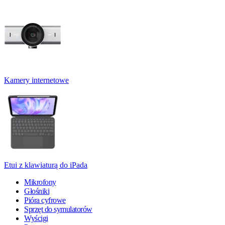
Kamery internetowe
Etui z klawiaturą do iPada
Mikrofony
Głośniki
Pióra cyfrowe
Sprzęt do symulatorów
Wyścigi