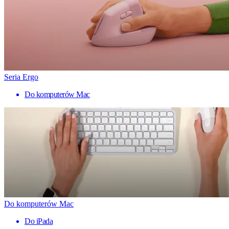
Seria Ergo
Do komputerów Mac
Do komputerów Mac
Do iPada