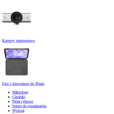
Kamery internetowe
Etui z klawiaturą do iPada
Mikrofony
Głośniki
Pióra cyfrowe
Sprzęt do symulatorów
Wyścigi