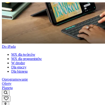
Do iPada
MX dla twórców
MX dla programistów
W drodze
Dla graczy
Dla biznesu
Oprogramowanie
Oferty
Planeta