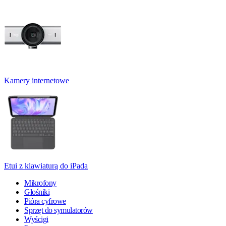
Kamery internetowe
Etui z klawiaturą do iPada
Mikrofony
Głośniki
Pióra cyfrowe
Sprzęt do symulatorów
Wyścigi