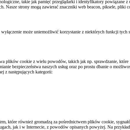
giczne, takie jak pamięć przeglądarki i identyfikatory powiązane z
h. Nasze strony mogą zawierać znaczniki web beacon, piksele, pliki 
 wyłączenie może uniemożliwić korzystanie z niektórych funkcji tych s
a plików cookie z wielu powodów, takich jak np. sprawdzanie, które fu
anie bezpieczeństwa naszych usług oraz po prostu dbanie o możliwość 
ej z następujących kategorii:
irm, które również gromadzą za pośrednictwem plików cookie, sygnał
gach, jak i w Internecie, z powodów opisanych powyżej. Na przykład 