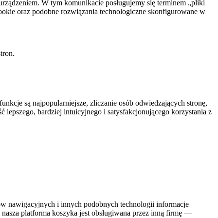
 urządzeniem. W tym komunikacie posługujemy się terminem „pliki
cookie oraz podobne rozwiązania technologiczne skonfigurowane w
tron.
nkcje są najpopularniejsze, zliczanie osób odwiedzających stronę,
lepszego, bardziej intuicyjnego i satysfakcjonującego korzystania z
ów nawigacyjnych i innych podobnych technologii informacje
nasza platforma koszyka jest obsługiwana przez inną firmę —