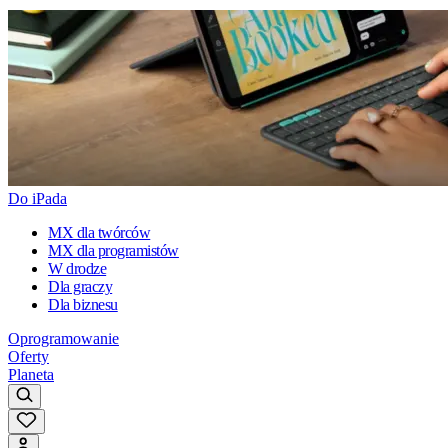
Do iPada
MX dla twórców
MX dla programistów
W drodze
Dla graczy
Dla biznesu
Oprogramowanie
Oferty
Planeta