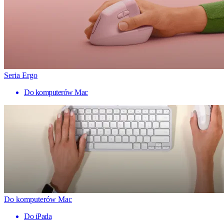
Seria Ergo
Do komputerów Mac
Do komputerów Mac
Do iPada