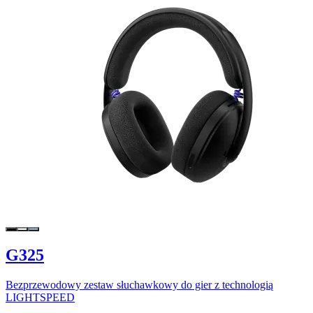
G325
Bezprzewodowy zestaw słuchawkowy do gier z technologią
LIGHTSPEED