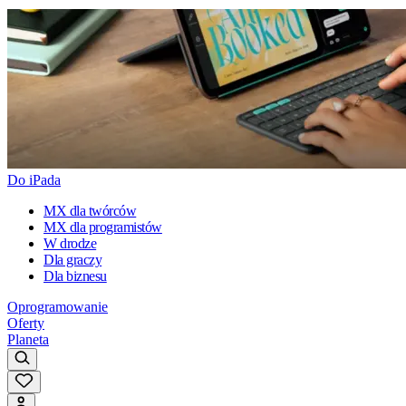
Do iPada
MX dla twórców
MX dla programistów
W drodze
Dla graczy
Dla biznesu
Oprogramowanie
Oferty
Planeta