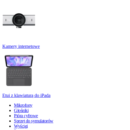
Kamery internetowe
Etui z klawiaturą do iPada
Mikrofony
Głośniki
Pióra cyfrowe
Sprzęt do symulatorów
Wyścigi