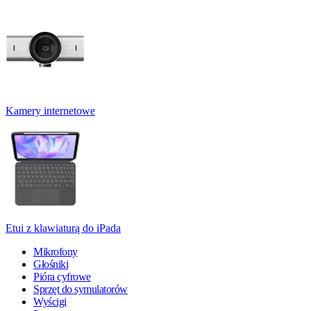
Kamery internetowe
Etui z klawiaturą do iPada
Mikrofony
Głośniki
Pióra cyfrowe
Sprzęt do symulatorów
Wyścigi