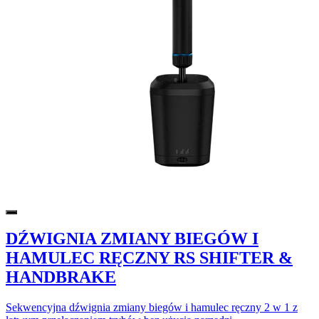
DŹWIGNIA ZMIANY BIEGÓW I
HAMULEC RĘCZNY RS SHIFTER &
HANDBRAKE
Sekwencyjna dźwignia zmiany biegów i hamulec ręczny 2 w 1 z