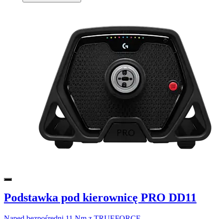
Podstawka pod kierownicę PRO DD11
Napęd bezpośredni 11 Nm z TRUEFORCE