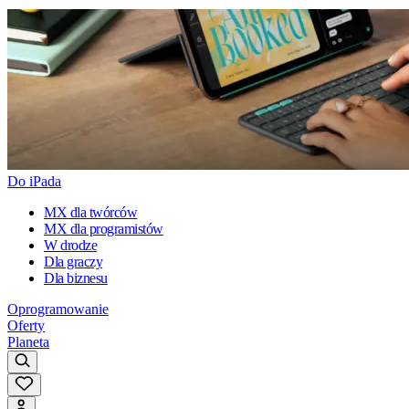
Do iPada
MX dla twórców
MX dla programistów
W drodze
Dla graczy
Dla biznesu
Oprogramowanie
Oferty
Planeta