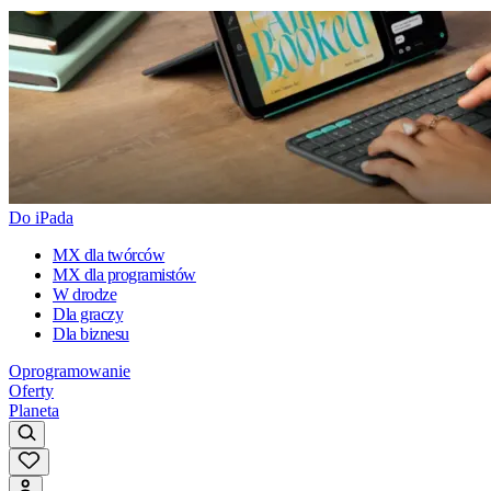
Do iPada
MX dla twórców
MX dla programistów
W drodze
Dla graczy
Dla biznesu
Oprogramowanie
Oferty
Planeta