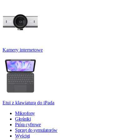
Kamery internetowe
Etui z klawiaturą do iPada
Mikrofony
Głośniki
Pióra cyfrowe
Sprzęt do symulatorów
Wyścigi