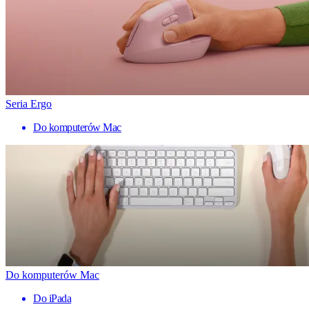
Seria Ergo
Do komputerów Mac
Do komputerów Mac
Do iPada