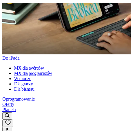
Do iPada
MX dla twórców
MX dla programistów
W drodze
Dla graczy
Dla biznesu
Oprogramowanie
Oferty
Planeta