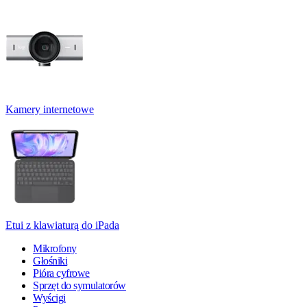
Kamery internetowe
Etui z klawiaturą do iPada
Mikrofony
Głośniki
Pióra cyfrowe
Sprzęt do symulatorów
Wyścigi