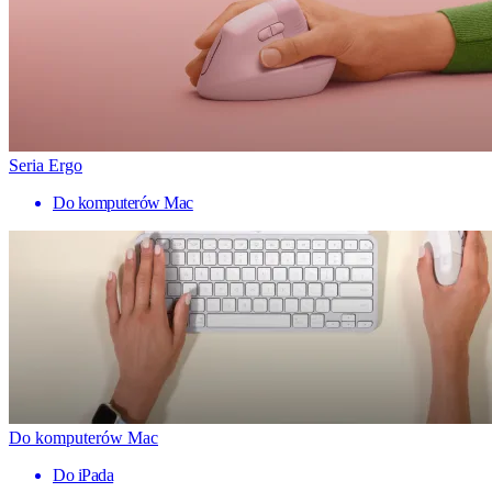
Seria Ergo
Do komputerów Mac
Do komputerów Mac
Do iPada