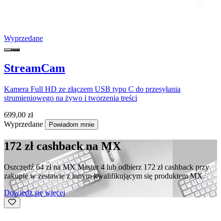
Wyprzedane
StreamCam
Kamera Full HD ze złączem USB typu C do przesyłania
strumieniowego na żywo i tworzenia treści
699,00 zł
Wyprzedane
Powiadom mnie
172 zł cashback na MX
Oszczędź 64 zł na MX Master 4 lub odbierz 172 zł cashback przy
zakupie w zestawie z innym kwalifikującym się produktem MX.
Dowiedz się więcej