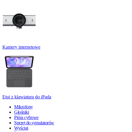
Kamery internetowe
Etui z klawiaturą do iPada
Mikrofony
Głośniki
Pióra cyfrowe
Sprzęt do symulatorów
Wyścigi