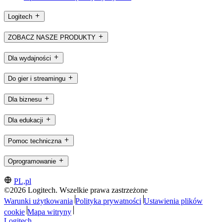
Logitech
ZOBACZ NASZE PRODUKTY
Dla wydajności
Do gier i streamingu
Dla biznesu
Dla edukacji
Pomoc techniczna
Oprogramowanie
PL,pl
©2026 Logitech. Wszelkie prawa zastrzeżone
Warunki użytkowania
Polityka prywatności
Ustawienia plików
cookie
Mapa witryny
Logitech