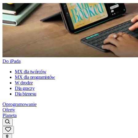
Do iPada
MX dla twórców
MX dla programistów
W drodze
Dla graczy
Dla biznesu
Oprogramowanie
Oferty
Planeta