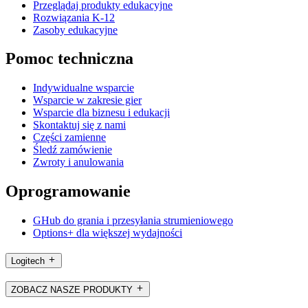
Przeglądaj produkty edukacyjne
Rozwiązania K-12
Zasoby edukacyjne
Pomoc techniczna
Indywidualne wsparcie
Wsparcie w zakresie gier
Wsparcie dla biznesu i edukacji
Skontaktuj się z nami
Części zamienne
Śledź zamówienie
Zwroty i anulowania
Oprogramowanie
GHub do grania i przesyłania strumieniowego
Options+ dla większej wydajności
Logitech
ZOBACZ NASZE PRODUKTY