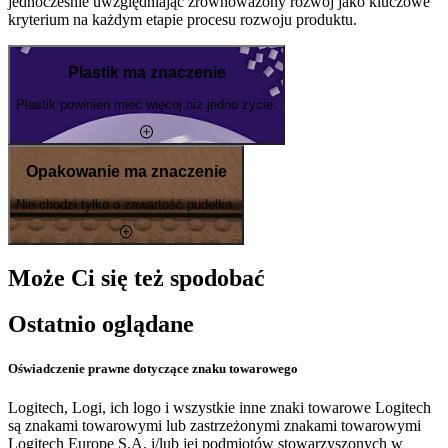
jednocześnie uwzględniając zrównoważony rozwój jako kluczowe
kryterium na każdym etapie procesu rozwoju produktu.
Plastik ma znaczenie
Plastik powinien mieć więcej niż jedno życie.
Opakowanie ma znaczenie
Nie chodzi tylko o zawartość pudełka.
Może Ci się też spodobać
Ostatnio oglądane
Oświadczenie prawne dotyczące znaku towarowego
Logitech, Logi, ich logo i wszystkie inne znaki towarowe Logitech
są znakami towarowymi lub zastrzeżonymi znakami towarowymi
Logitech Europe S.A. i/lub jej podmiotów stowarzyszonych w