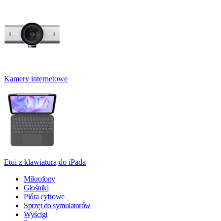
Kamery internetowe
Etui z klawiaturą do iPada
Mikrofony
Głośniki
Pióra cyfrowe
Sprzęt do symulatorów
Wyścigi