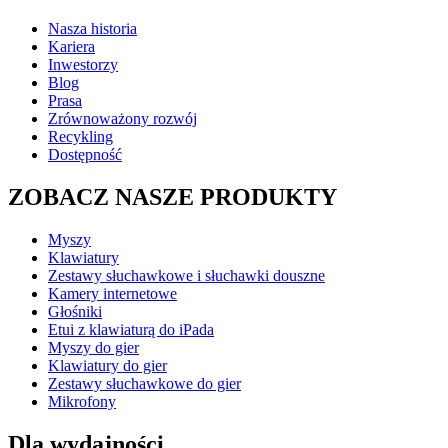
Nasza historia
Kariera
Inwestorzy
Blog
Prasa
Zrównoważony rozwój
Recykling
Dostępność
ZOBACZ NASZE PRODUKTY
Myszy
Klawiatury
Zestawy słuchawkowe i słuchawki douszne
Kamery internetowe
Głośniki
Etui z klawiaturą do iPada
Myszy do gier
Klawiatury do gier
Zestawy słuchawkowe do gier
Mikrofony
Dla wydajności