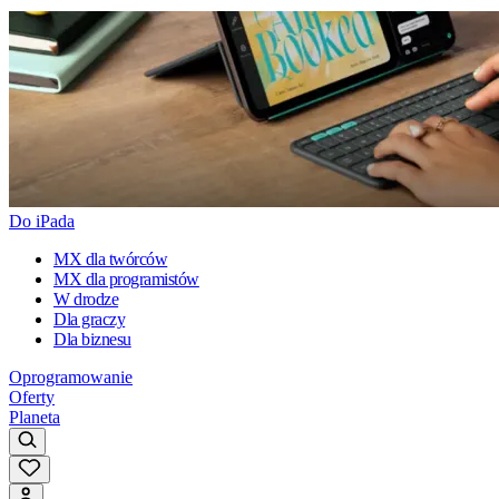
Do iPada
MX dla twórców
MX dla programistów
W drodze
Dla graczy
Dla biznesu
Oprogramowanie
Oferty
Planeta