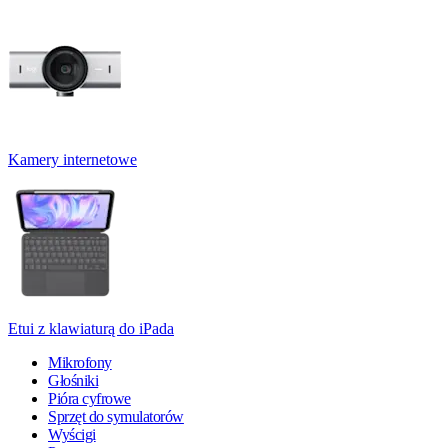
Kamery internetowe
Etui z klawiaturą do iPada
Mikrofony
Głośniki
Pióra cyfrowe
Sprzęt do symulatorów
Wyścigi