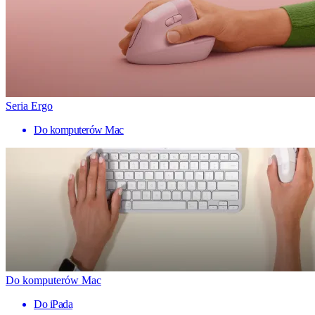
Seria Ergo
Do komputerów Mac
Do komputerów Mac
Do iPada