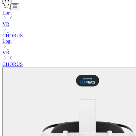
Logi
VR
CHORUS
Logi
VR
CHORUS