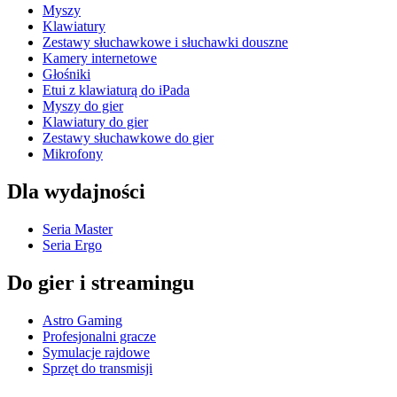
Myszy
Klawiatury
Zestawy słuchawkowe i słuchawki douszne
Kamery internetowe
Głośniki
Etui z klawiaturą do iPada
Myszy do gier
Klawiatury do gier
Zestawy słuchawkowe do gier
Mikrofony
Dla wydajności
Seria Master
Seria Ergo
Do gier i streamingu
Astro Gaming
Profesjonalni gracze
Symulacje rajdowe
Sprzęt do transmisji