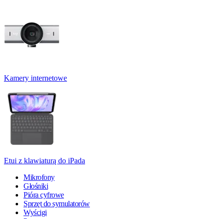
Kamery internetowe
Etui z klawiaturą do iPada
Mikrofony
Głośniki
Pióra cyfrowe
Sprzęt do symulatorów
Wyścigi