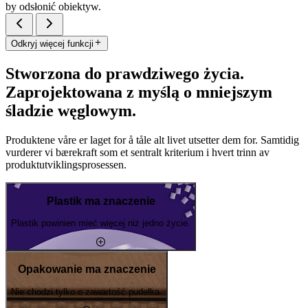
by odsłonić obiektyw.
Odkryj więcej funkcji
Stworzona do prawdziwego życia.
Zaprojektowana z myślą o mniejszym
śladzie węglowym.
Produktene våre er laget for å tåle alt livet utsetter dem for. Samtidig
vurderer vi bærekraft som et sentralt kriterium i hvert trinn av
produktutviklingsprosessen.
Plastik ma znaczenie
Plastik powinien mieć więcej niż jedno życie.
Opakowanie ma znaczenie
Nie chodzi tylko o zawartość pudełka.