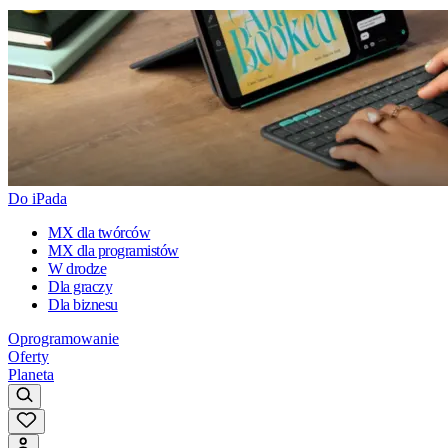
Do iPada
MX dla twórców
MX dla programistów
W drodze
Dla graczy
Dla biznesu
Oprogramowanie
Oferty
Planeta