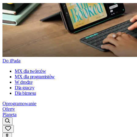
Do iPada
MX dla twórców
MX dla programistów
W drodze
Dla graczy
Dla biznesu
Oprogramowanie
Oferty
Planeta