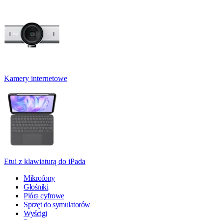
Kamery internetowe
Etui z klawiaturą do iPada
Mikrofony
Głośniki
Pióra cyfrowe
Sprzęt do symulatorów
Wyścigi