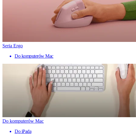
Seria Ergo
Do komputerów Mac
Do komputerów Mac
Do iPada