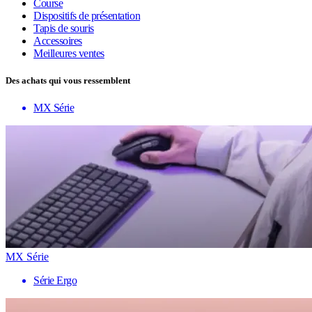
Course
Dispositifs de présentation
Tapis de souris
Accessoires
Meilleures ventes
Des achats qui vous ressemblent
MX Série
MX Série
Série Ergo