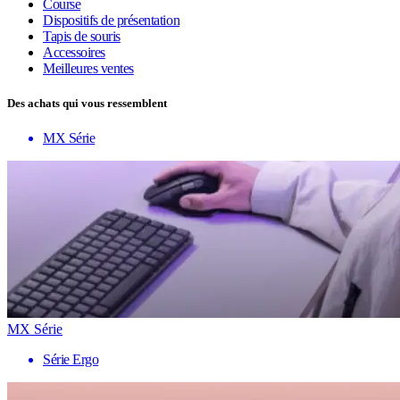
Course
Dispositifs de présentation
Tapis de souris
Accessoires
Meilleures ventes
Des achats qui vous ressemblent
MX Série
MX Série
Série Ergo