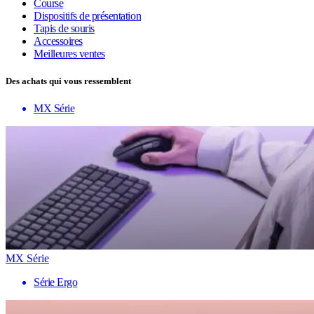
Course
Dispositifs de présentation
Tapis de souris
Accessoires
Meilleures ventes
Des achats qui vous ressemblent
MX Série
MX Série
Série Ergo