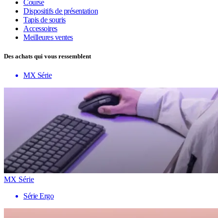
Course
Dispositifs de présentation
Tapis de souris
Accessoires
Meilleures ventes
Des achats qui vous ressemblent
MX Série
MX Série
Série Ergo