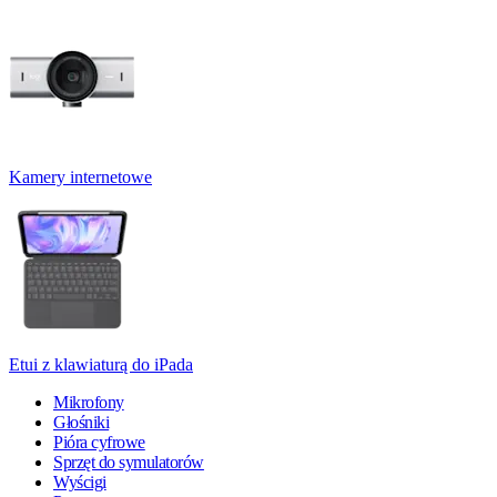
Kamery internetowe
Etui z klawiaturą do iPada
Mikrofony
Głośniki
Pióra cyfrowe
Sprzęt do symulatorów
Wyścigi