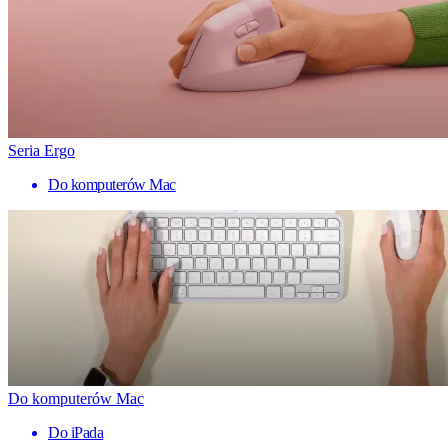
Seria Ergo
Do komputerów Mac
Do komputerów Mac
Do iPada