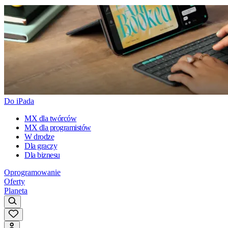
Do iPada
MX dla twórców
MX dla programistów
W drodze
Dla graczy
Dla biznesu
Oprogramowanie
Oferty
Planeta