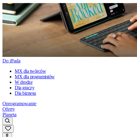
Do iPada
MX dla twórców
MX dla programistów
W drodze
Dla graczy
Dla biznesu
Oprogramowanie
Oferty
Planeta