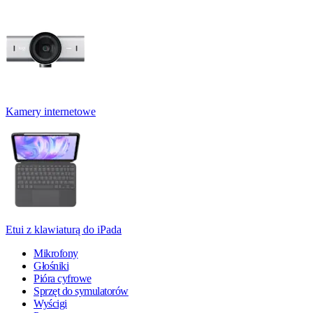
Kamery internetowe
Etui z klawiaturą do iPada
Mikrofony
Głośniki
Pióra cyfrowe
Sprzęt do symulatorów
Wyścigi