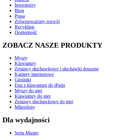
Inwestorzy
Blog
Prasa
Zrównoważony rozwój
Recykling
Dostępność
ZOBACZ NASZE PRODUKTY
Myszy
Klawiatury
Zestawy słuchawkowe i słuchawki douszne
Kamery internetowe
Głośniki
Etui z klawiaturą do iPada
Myszy do gier
Klawiatury do gier
Zestawy słuchawkowe do gier
Mikrofony
Dla wydajności
Seria Master