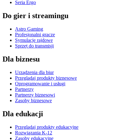
Seria Ergo
Do gier i streamingu
Astro Gaming
Profesjonalni gracze
Symulacje rajdowe
Sprzęt do transmisji
Dla biznesu
Urządzenia dla biur
Przeglądaj produkty biznesowe
Oprogramowanie i usługi
Partnerzy
Partnerzy biznesowi
Zasoby biznesowe
Dla edukacji
Przeglądaj produkty edukacyjne
Rozwiązania K-12
Zasoby edukacyjne