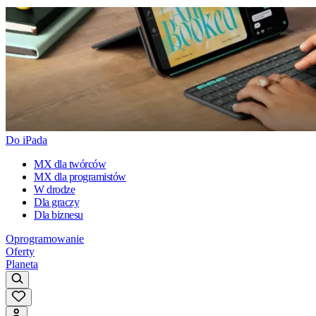
Do iPada
MX dla twórców
MX dla programistów
W drodze
Dla graczy
Dla biznesu
Oprogramowanie
Oferty
Planeta