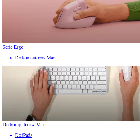
Seria Ergo
Do komputerów Mac
Do komputerów Mac
Do iPada