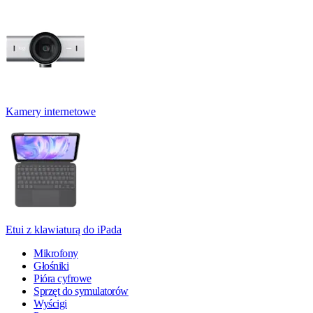
Kamery internetowe
Etui z klawiaturą do iPada
Mikrofony
Głośniki
Pióra cyfrowe
Sprzęt do symulatorów
Wyścigi