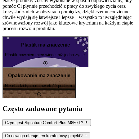
Nasze produkty zostały wykonane w sposób odpowiedzialny, aby
pomóc Ci płynnie przechodzić z pracy do zwykłego życia oraz
korzystać z nich w obszarach pomiędzy, dzięki czemu codzienne
chwile wydają się łatwiejsze i lepsze – wszystko to uwzględniając
zrównoważony rozwój jako kluczowe kryterium na każdym etapie
procesu rozwoju produktu.
Plastik ma znaczenie
Plastik powinien mieć więcej niż jedno życie.
Opakowanie ma znaczenie
Nie chodzi tylko o zawartość pudełka.
Często zadawane pytania
Czym jest Signature Comfort Plus M850 L?
Co nowego oferuje ten komfortowy projekt?