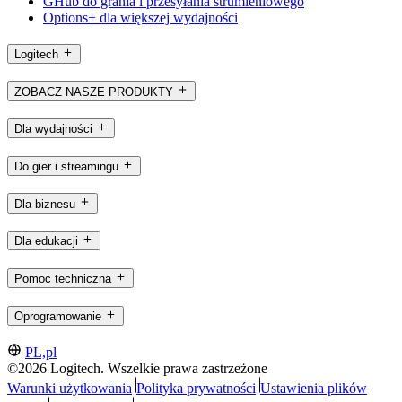
GHub do grania i przesyłania strumieniowego
Options+ dla większej wydajności
Logitech
ZOBACZ NASZE PRODUKTY
Dla wydajności
Do gier i streamingu
Dla biznesu
Dla edukacji
Pomoc techniczna
Oprogramowanie
PL,pl
©2026 Logitech. Wszelkie prawa zastrzeżone
Warunki użytkowania
Polityka prywatności
Ustawienia plików