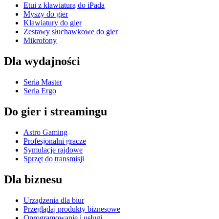
Etui z klawiaturą do iPada
Myszy do gier
Klawiatury do gier
Zestawy słuchawkowe do gier
Mikrofony
Dla wydajności
Seria Master
Seria Ergo
Do gier i streamingu
Astro Gaming
Profesjonalni gracze
Symulacje rajdowe
Sprzęt do transmisji
Dla biznesu
Urządzenia dla biur
Przeglądaj produkty biznesowe
Oprogramowanie i usługi