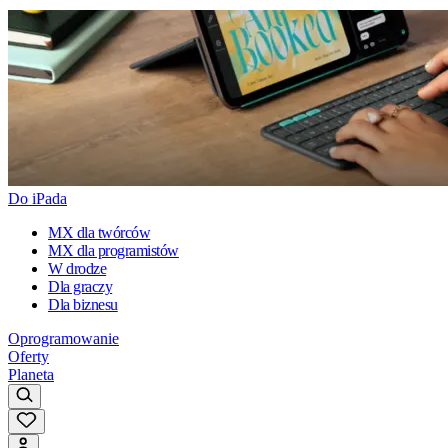
Do iPada
MX dla twórców
MX dla programistów
W drodze
Dla graczy
Dla biznesu
Oprogramowanie
Oferty
Planeta