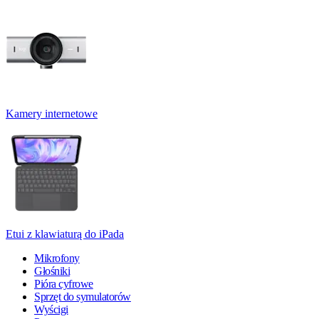
Kamery internetowe
Etui z klawiaturą do iPada
Mikrofony
Głośniki
Pióra cyfrowe
Sprzęt do symulatorów
Wyścigi