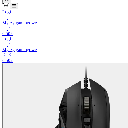
Logi
Myszy gamingowe
G502
Logi
Myszy gamingowe
G502