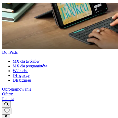
Do iPada
MX dla twórców
MX dla programistów
W drodze
Dla graczy
Dla biznesu
Oprogramowanie
Oferty
Planeta