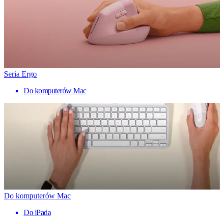
Seria Ergo
Do komputerów Mac
Do komputerów Mac
Do iPada