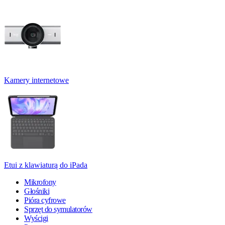
Kamery internetowe
Etui z klawiaturą do iPada
Mikrofony
Głośniki
Pióra cyfrowe
Sprzęt do symulatorów
Wyścigi