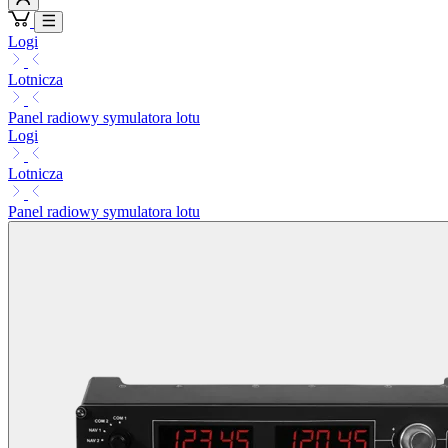
Logi
Lotnicza
Panel radiowy symulatora lotu
Logi
Lotnicza
Panel radiowy symulatora lotu