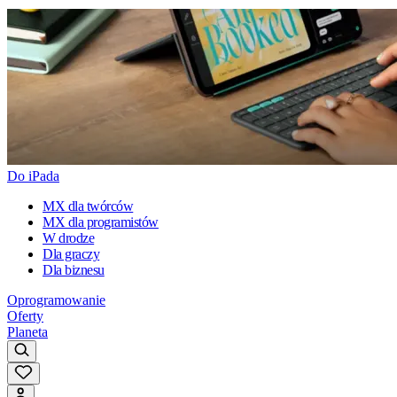
Do iPada
MX dla twórców
MX dla programistów
W drodze
Dla graczy
Dla biznesu
Oprogramowanie
Oferty
Planeta