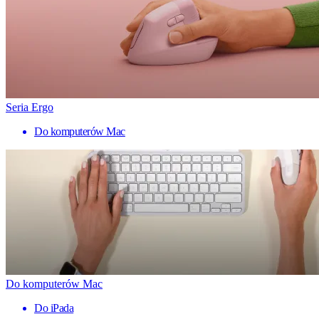
Seria Ergo
Do komputerów Mac
Do komputerów Mac
Do iPada