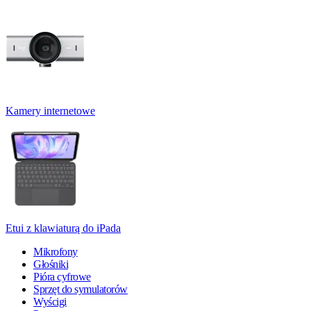
Kamery internetowe
Etui z klawiaturą do iPada
Mikrofony
Głośniki
Pióra cyfrowe
Sprzęt do symulatorów
Wyścigi