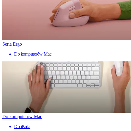
Seria Ergo
Do komputerów Mac
Do komputerów Mac
Do iPada