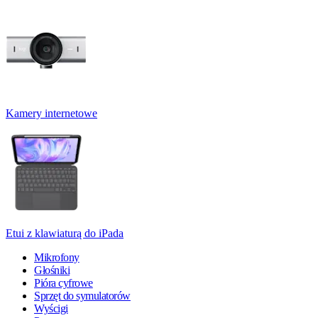
Kamery internetowe
Etui z klawiaturą do iPada
Mikrofony
Głośniki
Pióra cyfrowe
Sprzęt do symulatorów
Wyścigi