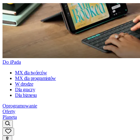
Do iPada
MX dla twórców
MX dla programistów
W drodze
Dla graczy
Dla biznesu
Oprogramowanie
Oferty
Planeta