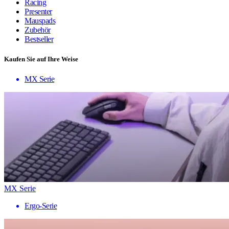
Racing
Presenter
Mauspads
Zubehör
Bestseller
Kaufen Sie auf Ihre Weise
MX Serie
MX Serie
Ergo-Serie