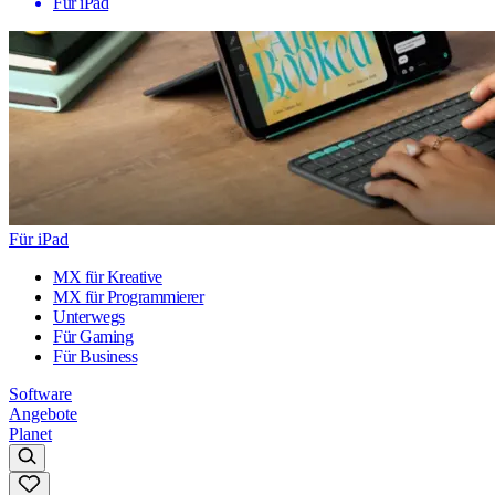
Für iPad
Für iPad
MX für Kreative
MX für Programmierer
Unterwegs
Für Gaming
Für Business
Software
Angebote
Planet