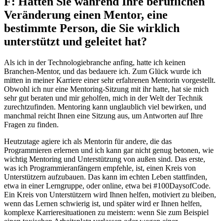
F: Hatten Sie während Ihre beruflichen
Veränderung einen Mentor, eine
bestimmte Person, die Sie wirklich
unterstützt und geleitet hat?
Als ich in der Technologiebranche anfing, hatte ich keinen
Branchen-Mentor, und das bedauere ich. Zum Glück wurde ich
mitten in meiner Karriere einer sehr erfahrenen Mentorin vorgestellt.
Obwohl ich nur eine Mentoring-Sitzung mit ihr hatte, hat sie mich
sehr gut beraten und mir geholfen, mich in der Welt der Technik
zurechtzufinden. Mentoring kann unglaublich viel bewirken, und
manchmal reicht Ihnen eine Sitzung aus, um Antworten auf Ihre
Fragen zu finden.
Heutzutage agiere ich als Mentorin für andere, die das
Programmieren erlernen und ich kann gar nicht genug betonen, wie
wichtig Mentoring und Unterstützung von außen sind. Das erste,
was ich Programmieranfängern empfehle, ist, einen Kreis von
Unterstützern aufzubauen. Das kann im echten Leben stattfinden,
etwa in einer Lerngruppe, oder online, etwa bei #100DaysofCode.
Ein Kreis von Unterstützern wird Ihnen helfen, motiviert zu bleiben,
wenn das Lernen schwierig ist, und später wird er Ihnen helfen,
komplexe Karrieresituationen zu meistern: wenn Sie zum Beispiel