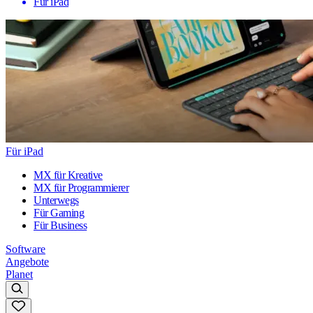
Für iPad
Für iPad
MX für Kreative
MX für Programmierer
Unterwegs
Für Gaming
Für Business
Software
Angebote
Planet