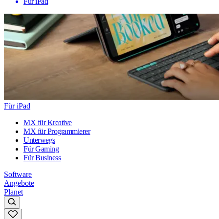
Für iPad
Für iPad
MX für Kreative
MX für Programmierer
Unterwegs
Für Gaming
Für Business
Software
Angebote
Planet