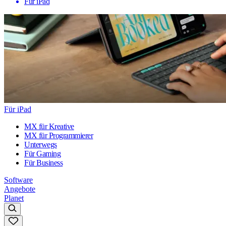
Für iPad
Für iPad
MX für Kreative
MX für Programmierer
Unterwegs
Für Gaming
Für Business
Software
Angebote
Planet