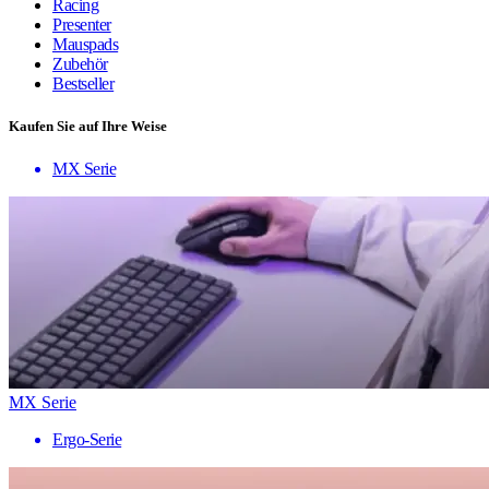
Racing
Presenter
Mauspads
Zubehör
Bestseller
Kaufen Sie auf Ihre Weise
MX Serie
MX Serie
Ergo-Serie