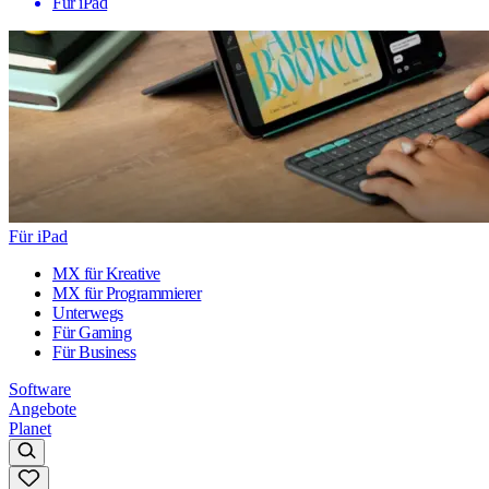
Für iPad
Für iPad
MX für Kreative
MX für Programmierer
Unterwegs
Für Gaming
Für Business
Software
Angebote
Planet