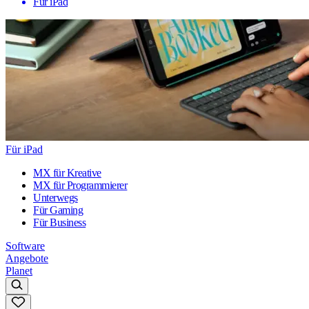
Für iPad
Für iPad
MX für Kreative
MX für Programmierer
Unterwegs
Für Gaming
Für Business
Software
Angebote
Planet