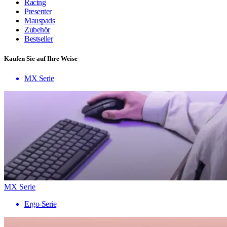
Racing
Presenter
Mauspads
Zubehör
Bestseller
Kaufen Sie auf Ihre Weise
MX Serie
MX Serie
Ergo-Serie