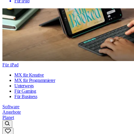
Für iPad
Für iPad
MX für Kreative
MX für Programmierer
Unterwegs
Für Gaming
Für Business
Software
Angebote
Planet