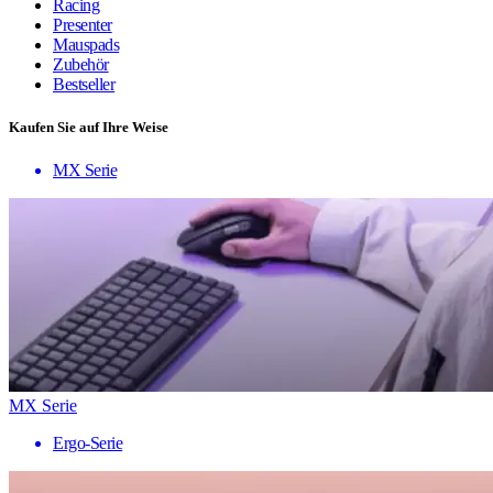
Racing
Presenter
Mauspads
Zubehör
Bestseller
Kaufen Sie auf Ihre Weise
MX Serie
MX Serie
Ergo-Serie