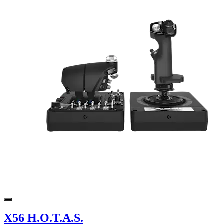
X56 H.O.T.A.S.