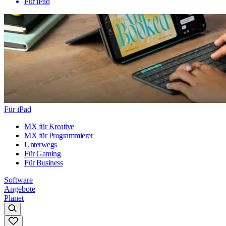
Für iPad
Für iPad
MX für Kreative
MX für Programmierer
Unterwegs
Für Gaming
Für Business
Software
Angebote
Planet