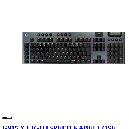
G915 X LIGHTSPEED KABELLOSE