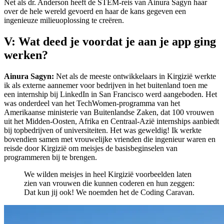
Net als dr. Anderson heeft de STEM-reis van Ainura Sagyn haar
over de hele wereld gevoerd en haar de kans gegeven een
ingenieuze milieuoplossing te creëren.
V: Wat deed je voordat je aan je app ging
werken?
Ainura Sagyn:
Net als de meeste ontwikkelaars in Kirgizië werkte
ik als externe aannemer voor bedrijven in het buitenland toen me
een internship bij LinkedIn in San Francisco werd aangeboden. Het
was onderdeel van het TechWomen-programma van het
Amerikaanse ministerie van Buitenlandse Zaken, dat 100 vrouwen
uit het Midden-Oosten, Afrika en Centraal-Azië internships aanbiedt
bij topbedrijven of universiteiten. Het was geweldig! Ik werkte
bovendien samen met vrouwelijke vrienden die ingenieur waren en
reisde door Kirgizië om meisjes de basisbeginselen van
programmeren bij te brengen.
We wilden meisjes in heel Kirgizië voorbeelden laten
zien van vrouwen die kunnen coderen en hun zeggen:
Dat kun jij ook! We noemden het de Coding Caravan.