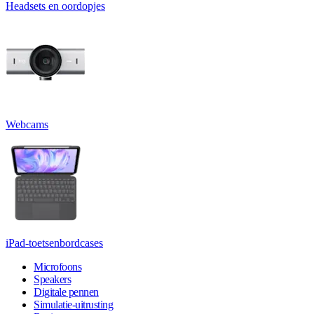
Headsets en oordopjes
Webcams
iPad-toetsenbordcases
Microfoons
Speakers
Digitale pennen
Simulatie-uitrusting