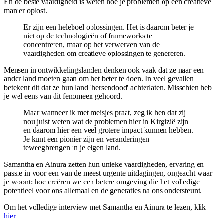
En de beste vaardigheid is weten hoe je problemen op een creatieve
manier oplost.
Er zijn een heleboel oplossingen. Het is daarom beter je
niet op de technologieën of frameworks te
concentreren, maar op het verwerven van de
vaardigheden om creatieve oplossingen te genereren.
Mensen in ontwikkelingslanden denken ook vaak dat ze naar een
ander land moeten gaan om het beter te doen. In veel gevallen
betekent dit dat ze hun land 'hersendood' achterlaten. Misschien heb
je wel eens van dit fenomeen gehoord.
Maar wanneer ik met meisjes praat, zeg ik hen dat zij
nou juist weten wat de problemen hier in Kirgizië zijn
en daarom hier een veel grotere impact kunnen hebben.
Je kunt een pionier zijn en veranderingen
teweegbrengen in je eigen land.
Samantha en Ainura zetten hun unieke vaardigheden, ervaring en
passie in voor een van de meest urgente uitdagingen, ongeacht waar
je woont: hoe creëren we een betere omgeving die het volledige
potentieel voor ons allemaal en de generaties na ons ondersteunt.
Om het volledige interview met Samantha en Ainura te lezen, klik
hier
.