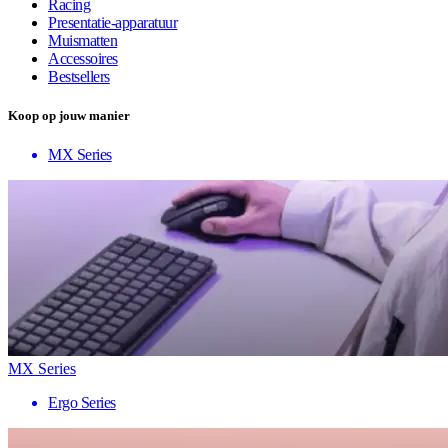
Racing
Presentatie-apparatuur
Muismatten
Accessoires
Bestsellers
Koop op jouw manier
MX Series
MX Series
Ergo Series