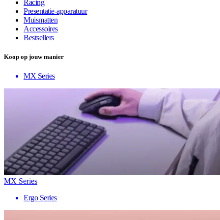
Racing
Presentatie-apparatuur
Muismatten
Accessoires
Bestsellers
Koop op jouw manier
MX Series
MX Series
Ergo Series