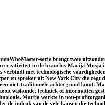
menWhoMaster-serie brengt twee uitzonderli
 en creativiteit in de branche. Marija Mus
es verbindt met technologische vaardigheden 
er en spreker uit New York City die zegt da
uit een niet-traditionele achtergrond komt. M
nooit wiskunde, techniek of informatica ge
hnologie. Marija werkte in non-profitorganis
r de indruk van de vele kansen die technolo