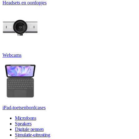
Headsets en oordopjes
Webcams
iPad-toetsenbordcases
Microfoons
Speakers
Digitale pennen
Simulatie-uitrusting