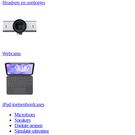
Headsets en oordopjes
Webcams
iPad-toetsenbordcases
Microfoons
Speakers
Digitale pennen
Simulatie-uitrusting