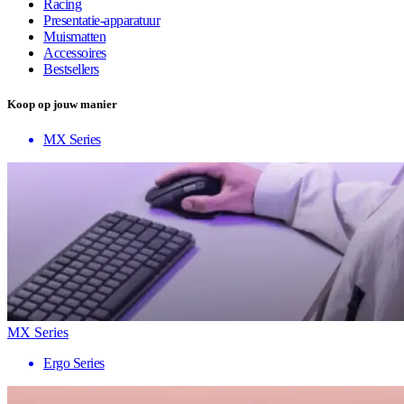
Racing
Presentatie-apparatuur
Muismatten
Accessoires
Bestsellers
Koop op jouw manier
MX Series
MX Series
Ergo Series