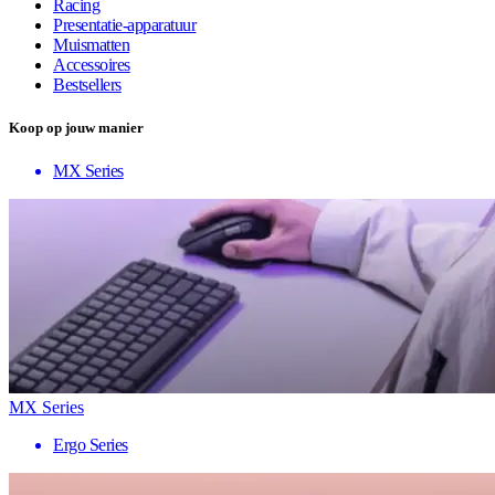
Racing
Presentatie-apparatuur
Muismatten
Accessoires
Bestsellers
Koop op jouw manier
MX Series
MX Series
Ergo Series