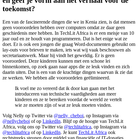
en geef je vorm aan het verhaal voor de
toekomst?
Een van de fascinerende dingen die we in Kenia zien, is dat mensen
geen vooroordelen hebben over computers omdat ze daar geen
geschiedenis mee hebben. In TechLit Africa is er een meisje van 10
jaar oud en ze houdt van programmeren. Dat is het enige wat ze
doet. Er is ook een jongen die graag Word-documenten gebruikt om
lay-outs voor brieven te maken, iets wat wij vaak beschouwen als
secretariaatswerk. Maar hij vindt het geweldig. Er is geen
vooroordeel. Deze kinderen kunnen met een schone lei
binnenkomen, op zoek gaan naar apps die ze leuk vinden en zich
daarin uiten. Dat is een van de krachtige dingen waarvan ik zie dat
ze werken. We hebben alle vooroordelen geëlimineerd.
Ik voel me zo vereerd dat ik door kan gaan met het
introduceren van technische vaardigheden aan meer
kinderen en ze te bereiken voordat de wereld ze vertelt
wie ze moeten zijn of wat ze leuk moeten vinden.
Volg Nelly op Twitter via
@nelly_cheboi
, op Instagram via
@nellycheboi
of op
LinkedIn
. Blijf op de hoogte van TechLit
Africa, volg ons op Twitter via
@techlitafrica
, op Instagram via
@techlitafrica
of op
LinkedIn
. Je kunt
TechLit Africa
ook
rechtstreeks steunen door middel van financiële of IT-donaties.