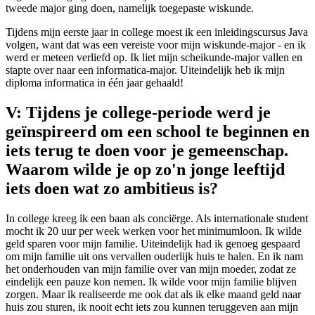
tweede major ging doen, namelijk toegepaste wiskunde.
Tijdens mijn eerste jaar in college moest ik een inleidingscursus Java
volgen, want dat was een vereiste voor mijn wiskunde-major - en ik
werd er meteen verliefd op. Ik liet mijn scheikunde-major vallen en
stapte over naar een informatica-major. Uiteindelijk heb ik mijn
diploma informatica in één jaar gehaald!
V: Tijdens je college-periode werd je
geïnspireerd om een school te beginnen en
iets terug te doen voor je gemeenschap.
Waarom wilde je op zo'n jonge leeftijd
iets doen wat zo ambitieus is?
In college kreeg ik een baan als conciërge. Als internationale student
mocht ik 20 uur per week werken voor het minimumloon. Ik wilde
geld sparen voor mijn familie. Uiteindelijk had ik genoeg gespaard
om mijn familie uit ons vervallen ouderlijk huis te halen. En ik nam
het onderhouden van mijn familie over van mijn moeder, zodat ze
eindelijk een pauze kon nemen. Ik wilde voor mijn familie blijven
zorgen. Maar ik realiseerde me ook dat als ik elke maand geld naar
huis zou sturen, ik nooit echt iets zou kunnen teruggeven aan mijn