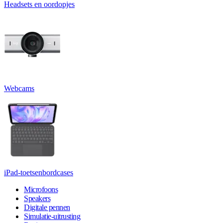
Headsets en oordopjes
Webcams
iPad-toetsenbordcases
Microfoons
Speakers
Digitale pennen
Simulatie-uitrusting