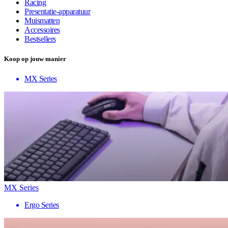
Racing
Presentatie-apparatuur
Muismatten
Accessoires
Bestsellers
Koop op jouw manier
MX Series
MX Series
Ergo Series