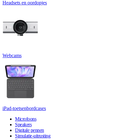
Headsets en oordopjes
Webcams
iPad-toetsenbordcases
Microfoons
Speakers
Digitale pennen
Simulatie-uitrusting