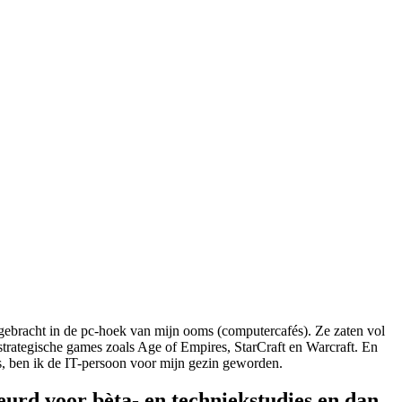
orgebracht in de pc-hoek van mijn ooms (computercafés). Ze zaten vol
 strategische games zoals Age of Empires, StarCraft en Warcraft. En
s, ben ik de IT-persoon voor mijn gezin geworden.
keurd voor bèta- en techniekstudies en dan