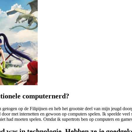
ditionele computernerd?
en getogen op de Filipijnen en heb het grootste deel van mijn jeugd do
jd door met internetten en gewoon op computers spelen. Ik speelde veel
niet had moeten spelen. Omdat ik supertrots ben op computers en game
goed was in technologie. Hebben ze je goedge