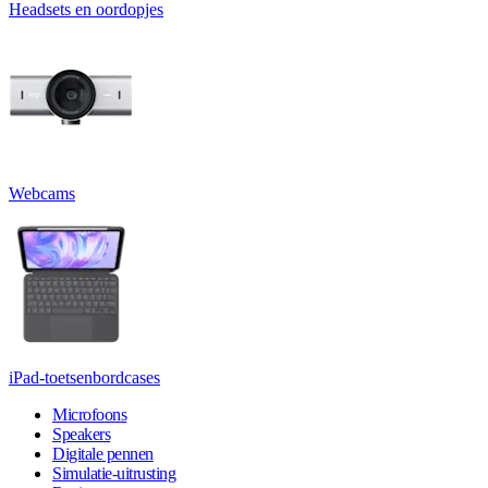
Headsets en oordopjes
Webcams
iPad-toetsenbordcases
Microfoons
Speakers
Digitale pennen
Simulatie-uitrusting