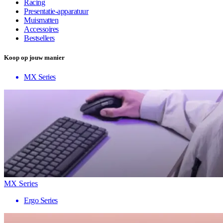
Racing
Presentatie-apparatuur
Muismatten
Accessoires
Bestsellers
Koop op jouw manier
MX Series
MX Series
Ergo Series