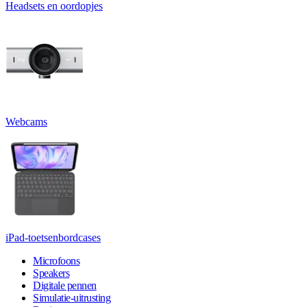
Headsets en oordopjes
Webcams
iPad-toetsenbordcases
Microfoons
Speakers
Digitale pennen
Simulatie-uitrusting