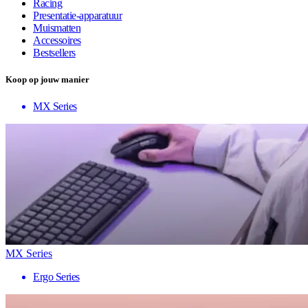
Racing
Presentatie-apparatuur
Muismatten
Accessoires
Bestsellers
Koop op jouw manier
MX Series
MX Series
Ergo Series