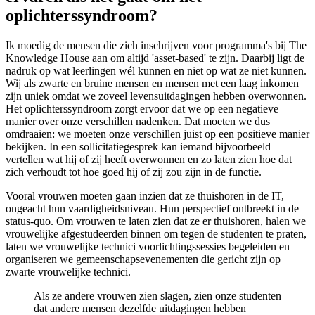
oplichterssyndroom?
Ik moedig de mensen die zich inschrijven voor programma's bij The
Knowledge House aan om altijd 'asset-based' te zijn. Daarbij ligt de
nadruk op wat leerlingen wél kunnen en niet op wat ze niet kunnen.
Wij als zwarte en bruine mensen en mensen met een laag inkomen
zijn uniek omdat we zoveel levensuitdagingen hebben overwonnen.
Het oplichterssyndroom zorgt ervoor dat we op een negatieve
manier over onze verschillen nadenken. Dat moeten we dus
omdraaien: we moeten onze verschillen juist op een positieve manier
bekijken. In een sollicitatiegesprek kan iemand bijvoorbeeld
vertellen wat hij of zij heeft overwonnen en zo laten zien hoe dat
zich verhoudt tot hoe goed hij of zij zou zijn in de functie.
Vooral vrouwen moeten gaan inzien dat ze thuishoren in de IT,
ongeacht hun vaardigheidsniveau. Hun perspectief ontbreekt in de
status-quo. Om vrouwen te laten zien dat ze er thuishoren, halen we
vrouwelijke afgestudeerden binnen om tegen de studenten te praten,
laten we vrouwelijke technici voorlichtingssessies begeleiden en
organiseren we gemeenschapsevenementen die gericht zijn op
zwarte vrouwelijke technici.
Als ze andere vrouwen zien slagen, zien onze studenten
dat andere mensen dezelfde uitdagingen hebben