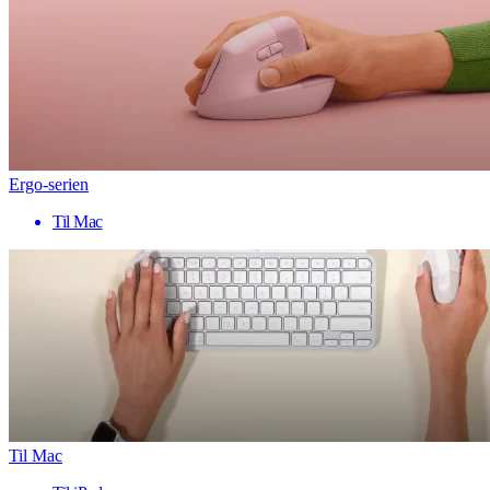
Ergo-serien
Til Mac
Til Mac