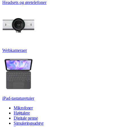
Headsets og øretelefoner
Webkameraer
iPad-tastaturetuier
Mikrofoner
Højttalere
Digitale penne
Simuleringsudstyr