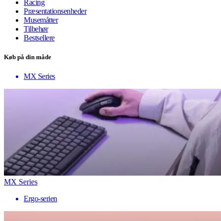
Racing
Præsentationsenheder
Musemåtter
Tilbehør
Bestsellere
Køb på din måde
MX Series
MX Series
Ergo-serien