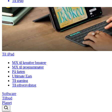
Til iPad
Til iPad
MX til kreative brugere
MX til programmører
På farten
Ultimate Ears
Til gaming
Til erhvervsbrug
Software
Tilbud
Planet